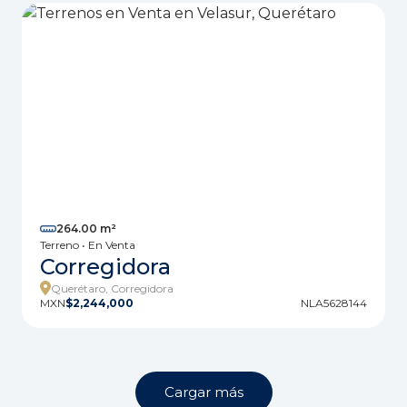
264.00 m²
Terreno • En Venta
Corregidora
Querétaro, Corregidora
MXN
$2,244,000
NLA5628144
Cargar más