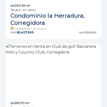
203.90 m²
Terreno • En Venta
Condominio la Herradura,
Corregidora
Corregidora, Los Olvera
MXN
$1,427,300
NLA5599662
367.97 m²