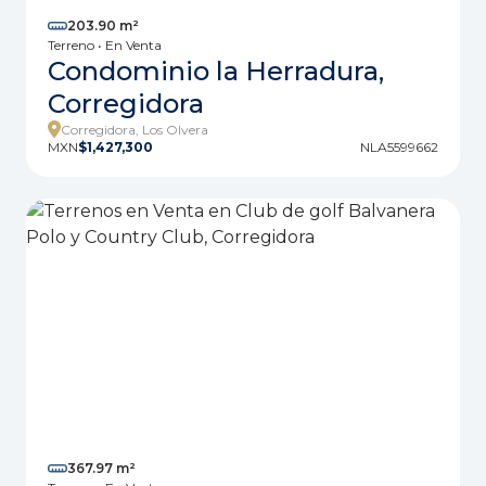
203.90 m²
Terreno • En Venta
Condominio la Herradura,
Corregidora
Corregidora, Los Olvera
MXN
$1,427,300
NLA5599662
367.97 m²