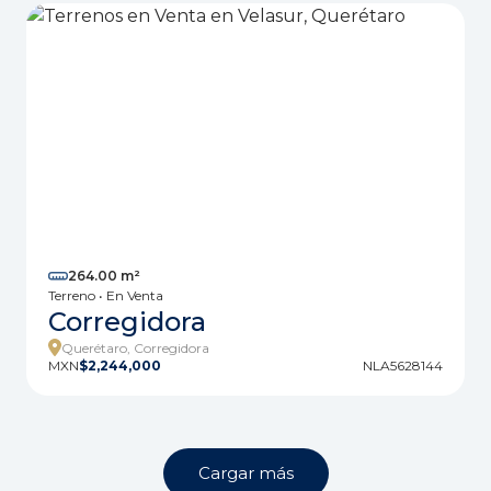
264.00 m²
Terreno • En Venta
Corregidora
Querétaro, Corregidora
MXN
$2,244,000
NLA5628144
Cargar más